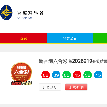
首頁
開獎公告
2026219
新香港六合彩
第
开奖结
08
09
06
45
38
15
开奖历史
走势列表