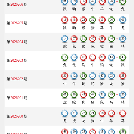
+
31
09
35
42
24
26
28
第
2026206
期
鼠
狗
猴
牛
羊
蛇
兔
+
19
45
23
32
13
06
03
第
2026205
期
鼠
狗
猴
猪
马
牛
龙
+
14
07
11
40
35
44
20
第
2026204
期
蛇
鼠
猴
兔
猴
猪
猪
+
16
04
01
18
34
14
43
第
2026203
期
兔
兔
马
牛
鸡
蛇
鼠
+
30
42
38
14
47
03
35
第
2026202
期
牛
牛
蛇
蛇
猴
龙
猴
+
05
38
45
44
31
49
20
第
2026201
期
虎
蛇
狗
猪
鼠
马
猪
+
15
41
27
21
18
24
13
第
2026200
期
龙
虎
龙
狗
牛
羊
马
+
46
20
25
40
15
48
39