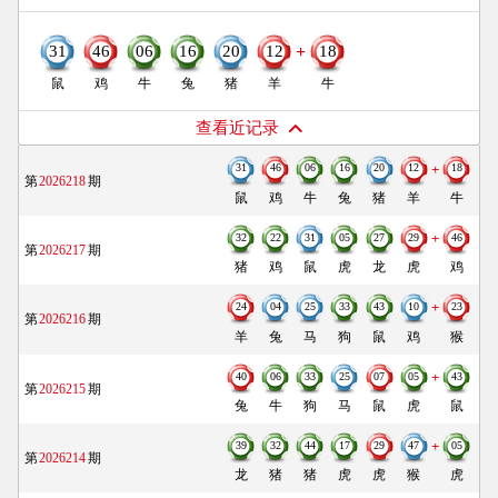
+
31
46
06
16
20
12
18
鼠
鸡
牛
兔
猪
羊
牛
查看近记录
+
31
46
06
16
20
12
18
第
2026218
期
鼠
鸡
牛
兔
猪
羊
牛
+
32
22
31
05
27
29
46
第
2026217
期
猪
鸡
鼠
虎
龙
虎
鸡
+
24
04
25
33
43
10
23
第
2026216
期
羊
兔
马
狗
鼠
鸡
猴
+
40
06
33
25
07
05
43
第
2026215
期
兔
牛
狗
马
鼠
虎
鼠
+
39
32
44
17
29
47
05
第
2026214
期
龙
猪
猪
虎
虎
猴
虎